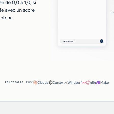
e de 0,0 à 1,0, si
ée avec un score
ontenu.
Claude
Cursor
Windsurf
n8n
Make
FONCTIONNE AVEC