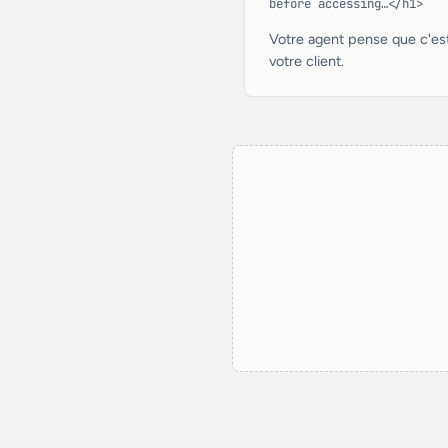
before accessing…</h1>
Votre agent pense que c'est la 
votre client.