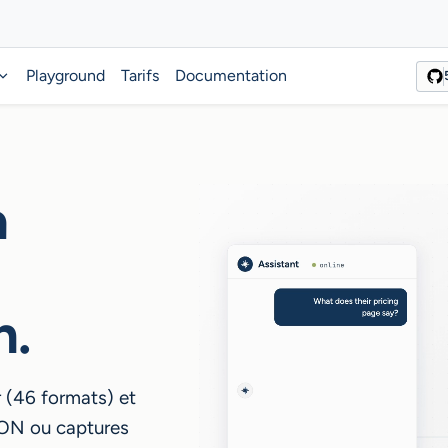
Playground
Tarifs
Documentation
à
n.
r (46 formats) et
SON ou captures