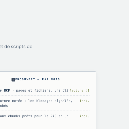
et de scripts de
ENCONVERT — PAR MOIS
r MCP
· pages et fichiers, une clé
facture #1
cture notée ; les blocages signalés,
incl.
chés
aux chunks prêts pour le RAG en un
incl.