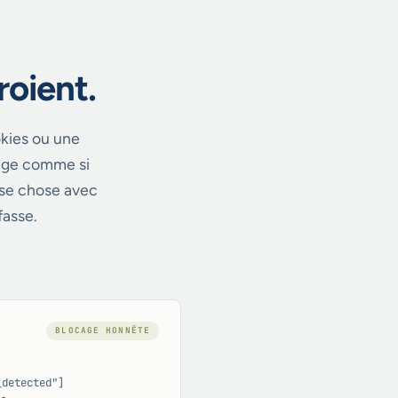
roient.
okies ou une
 page comme si
aise chose avec
fasse.
BLOCAGE HONNÊTE
_detected"]