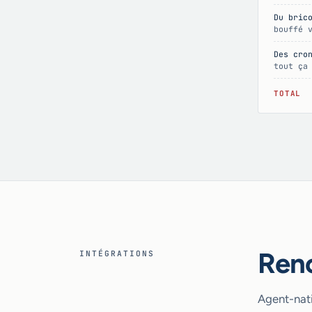
Du bric
bouffé 
Des cro
tout ça
TOTAL
Renc
INTÉGRATIONS
Agent-nati