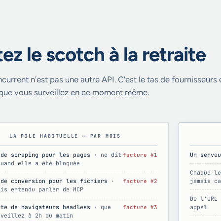
ez le scotch à la retraite
ncurrent n'est pas une autre API. C'est le tas de fournisseurs 
 que vous surveillez en ce moment même.
LA PILE HABITUELLE — PAR MOIS
 de scraping pour les pages
· ne dit
Un serveu
facture #1
quand elle a été bloquée
Chaque le
 de conversion pour les fichiers
·
jamais ca
facture #2
ais entendu parler de MCP
De l'URL 
tte de navigateurs headless
· que
appel
facture #3
rveillez à 2h du matin