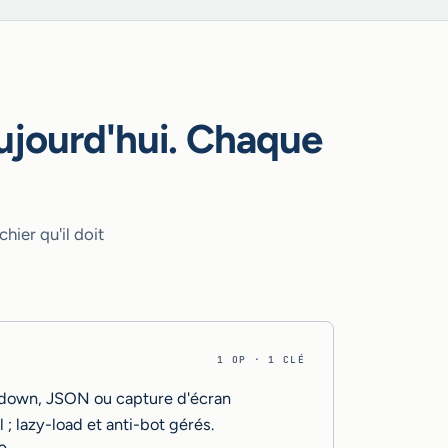
aujourd'hui. Chaque
hier qu'il doit
1 OP · 1 CLÉ
kdown, JSON ou capture d'écran
; lazy-load et anti-bot gérés.