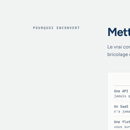
Mett
POURQUOI ENCONVERT
Le vrai co
bricolage
Une API
jamais 
Un SaaS
n'a jam
Une flo
vous su