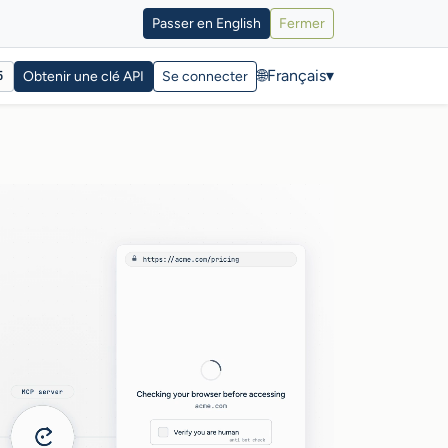
Passer en English
Fermer
🌐
Français
▾
5
Obtenir une clé API
Se connecter