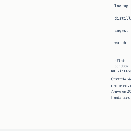
lookup
distill
ingest
watch
pilot · 
sandbox
EN DÉVELO
Contrôle rée
même serveu
Arrive en 20
fondateurs 