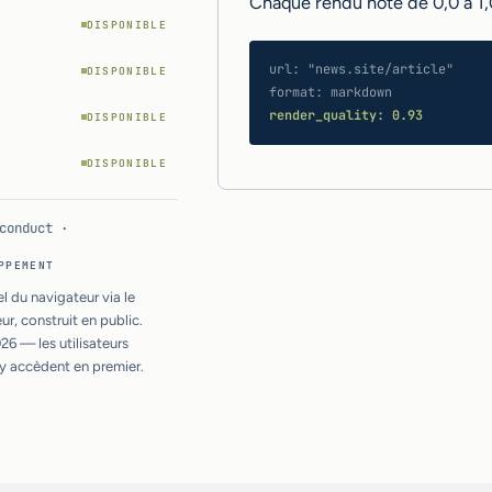
Chaque rendu noté de 0,0 à 1,
DISPONIBLE
url: "news.site/article"
DISPONIBLE
format: markdown
render_quality: 0.93
DISPONIBLE
DISPONIBLE
conduct ·
PPEMENT
l du navigateur via le
r, construit en public.
26 — les utilisateurs
y accèdent en premier.