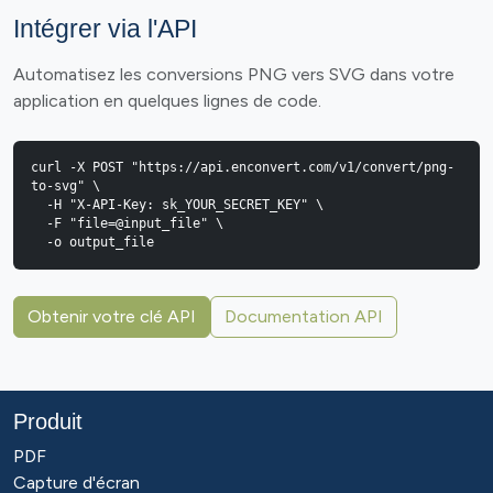
Intégrer via l'API
Automatisez les conversions PNG vers SVG dans votre
application en quelques lignes de code.
curl -X POST "https://api.enconvert.com/v1/convert/png-
to-svg" \

  -H "X-API-Key: sk_YOUR_SECRET_KEY" \

  -F "file=@input_file" \

  -o output_file
Obtenir votre clé API
Documentation API
Produit
PDF
Capture d'écran