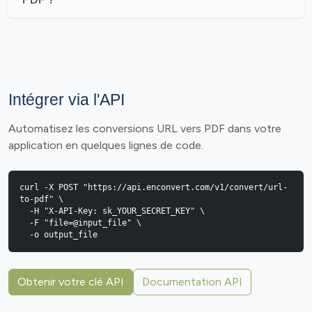
Intégrer via l'API
Automatisez les conversions URL vers PDF dans votre
application en quelques lignes de code.
curl -X POST "https://api.enconvert.com/v1/convert/url-
to-pdf" \

  -H "X-API-Key: sk_YOUR_SECRET_KEY" \

  -F "file=@input_file" \

  -o output_file
Obtenir votre clé API
Documentation API