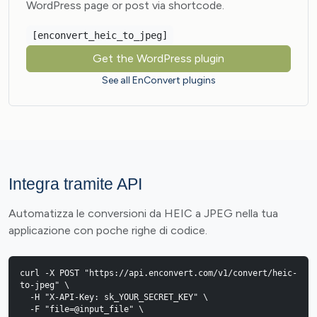
WordPress page or post via shortcode.
[enconvert_heic_to_jpeg]
Get the WordPress plugin
See all EnConvert plugins
Integra tramite API
Automatizza le conversioni da HEIC a JPEG nella tua
applicazione con poche righe di codice.
curl -X POST "https://api.enconvert.com/v1/convert/heic-
to-jpeg" \

  -H "X-API-Key: sk_YOUR_SECRET_KEY" \

  -F "file=@input_file" \
