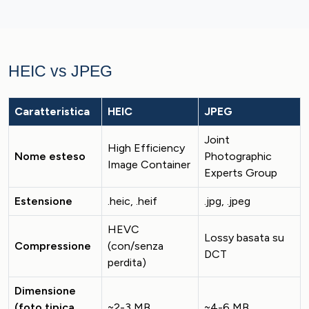
HEIC vs JPEG
Caratteristica
HEIC
JPEG
Joint
High Efficiency
Nome esteso
Photographic
Image Container
Experts Group
Estensione
.heic, .heif
.jpg, .jpeg
HEVC
Lossy basata su
Compressione
(con/senza
DCT
perdita)
Dimensione
(foto tipica
~2-3 MB
~4-6 MB