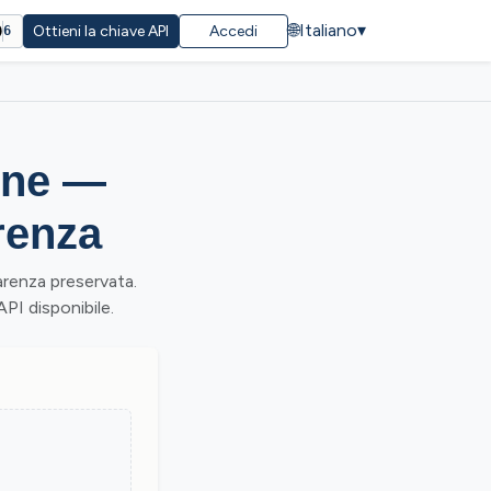
🌐
Italiano
▾
Ottieni la chiave API
Accedi
6
ine —
renza
renza preservata.
API disponibile.