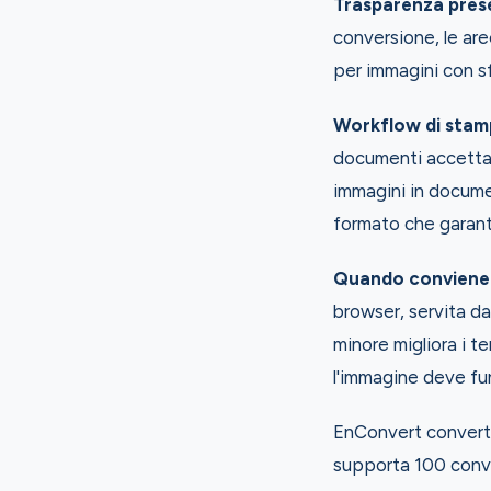
Trasparenza pres
conversione, le ar
per immagini con sf
Workflow di stam
documenti accetta
immagini in docume
formato che garanti
Quando conviene 
browser, servita d
minore migliora i 
l'immagine deve fu
EnConvert converte
supporta 100 conve