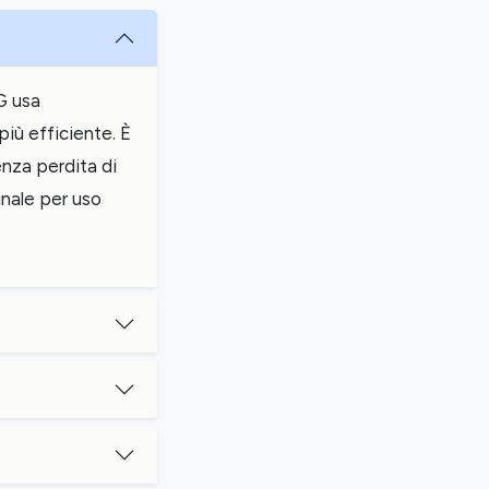
G usa
iù efficiente. È
enza perdita di
ginale per uso