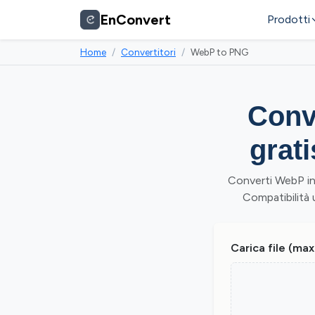
EnConvert
Prodotti
Home
Convertitori
WebP to PNG
Conv
grat
Converti WebP in
Compatibilità u
Carica file (max