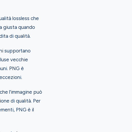
alità lossless che
ta giusta quando
ta di qualità.
rni supportano
cluse vecchie
muni. PNG è
eccezioni.
 che l'immagine può
one di qualità. Per
ementi, PNG è il