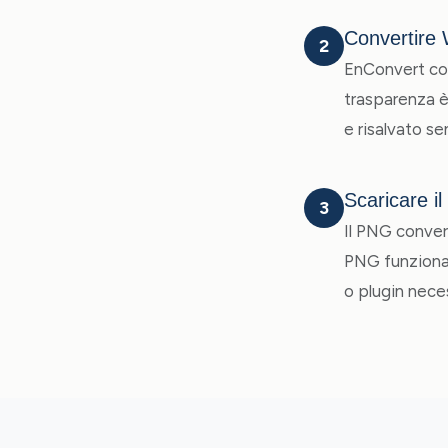
Convertire
2
EnConvert con
trasparenza è
e risalvato s
Scaricare il
3
Il PNG convert
PNG funzionan
o plugin neces