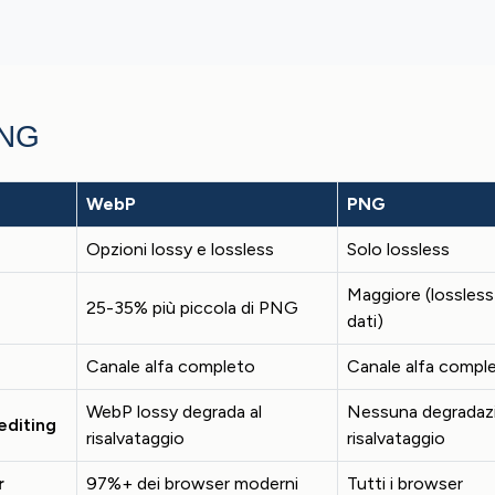
PNG
WebP
PNG
Opzioni lossy e lossless
Solo lossless
Maggiore (lossless 
25-35% più piccola di PNG
dati)
Canale alfa completo
Canale alfa compl
WebP lossy degrada al
Nessuna degradazi
editing
risalvataggio
risalvataggio
r
97%+ dei browser moderni
Tutti i browser