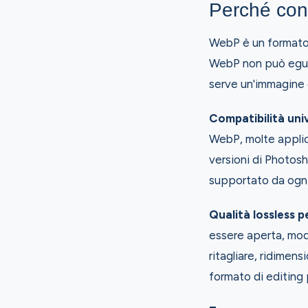
Perché con
WebP è un formato 
WebP non può eguag
serve un'immagine 
Compatibilità univ
WebP, molte applic
versioni di Photos
supportato da ogni
Qualità lossless pe
essere aperta, modi
ritagliare, ridimen
formato di editing 