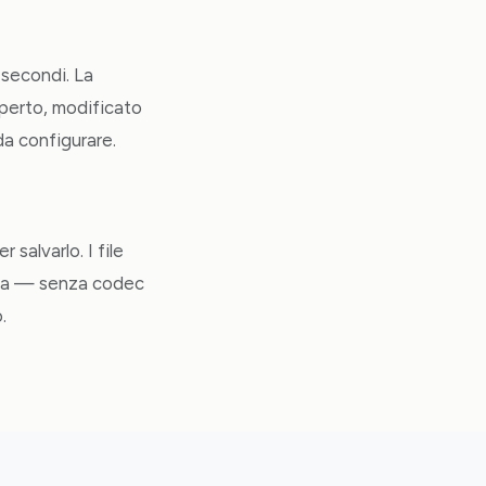
 secondi. La
perto, modificato
a configurare.
 salvarlo. I file
rma — senza codec
.