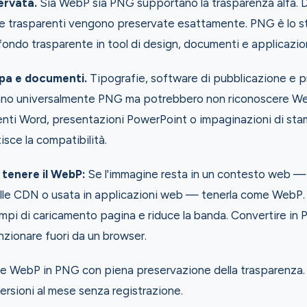
ervata.
Sia WebP sia PNG supportano la trasparenza alfa. D
ee trasparenti vengono preservate esattamente. PNG è lo s
ondo trasparente in tool di design, documenti e applicazion
pa e documenti.
Tipografie, software di pubblicazione e p
no universalmente PNG ma potrebbero non riconoscere Web
nti Word, presentazioni PowerPoint o impaginazioni di sta
sce la compatibilità.
tenere il WebP:
Se l'immagine resta in un contesto web —
alle CDN o usata in applicazioni web — tenerla come WebP.
tempi di caricamento pagina e riduce la banda. Convertire i
nzionare fuori da un browser.
 WebP in PNG con piena preservazione della trasparenza. I
rsioni al mese senza registrazione.