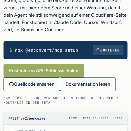
Score, 0,0 bis 1,0; eine blockierte Seite kommt markiert
zurück, mit niedrigem Score und einer Warnung, damit
dein Agent nie stillschweigend auf einer Cloudflare-Seite
handelt. Funktioniert in Claude Code, Cursor, Windsurf,
Zed, JetBrains und Continue.
$
npx @enconvert/mcp setup
KOPIEREN
Kostenlosen API-Schlüssel holen
Quellcode ansehen
Dokumentation lesen
MCP-SERVER + SDK OPEN SOURCE, MIT
NODE 18 ODER NEUER
KOSTENLOS IN DER BETA
POST /v2/perceive
LIVE · KEIN SCHLÜSSEL NÖTIG