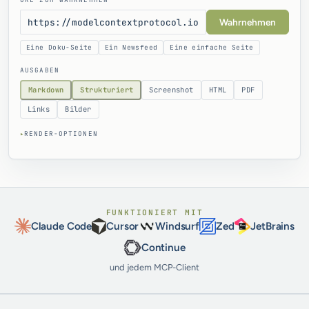
URL ZUM WAHRNEHMEN
Wahrnehmen
Eine Doku-Seite
Ein Newsfeed
Eine einfache Seite
AUSGABEN
Markdown
Strukturiert
Screenshot
HTML
PDF
Links
Bilder
▸
RENDER-OPTIONEN
FUNKTIONIERT MIT
Claude Code
Cursor
Windsurf
Zed
JetBrains
Continue
und jedem MCP-Client