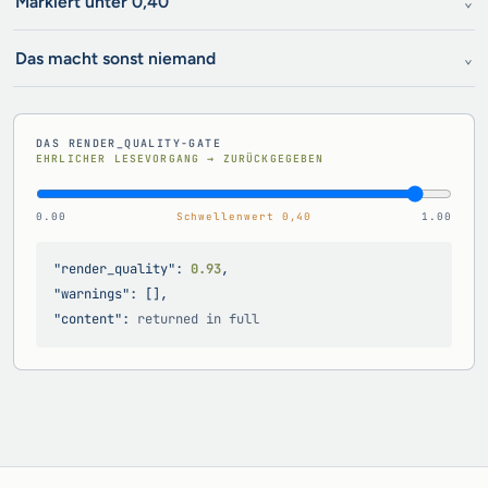
Markiert unter 0,40
⌄
Das macht sonst niemand
⌄
DAS RENDER_QUALITY-GATE
EHRLICHER LESEVORGANG → ZURÜCKGEGEBEN
0.00
Schwellenwert 0,40
1.00
"render_quality":
0.93
,
"warnings": [],
"content":
returned in full