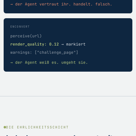
→ der Agent vertraut ihr. handelt. falsch.
ENCONVERT
perceive(url)
render_quality: 0.12
→ markiert
warnings: ["challenge_page"]
→ der Agent weiß es. umgeht sie.
DIE EHRLICHKEITSSCHICHT