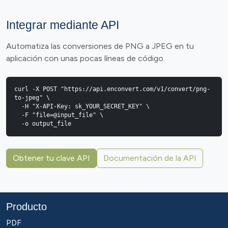
Integrar mediante API
Automatiza las conversiones de PNG a JPEG en tu
aplicación con unas pocas líneas de código.
curl -X POST "https://api.enconvert.com/v1/convert/png-
to-jpeg" \

  -H "X-API-Key: sk_YOUR_SECRET_KEY" \

  -F "file=@input_file" \

  -o output_file
Obtener tu clave API
Documentación de la API
Producto
PDF