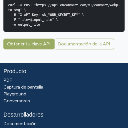
curl -X POST "https://api.enconvert.com/v1/convert/webp-
to-svg" \

  -H "X-API-Key: sk_YOUR_SECRET_KEY" \

  -F "file=@input_file" \

  -o output_file
Obtener tu clave API
Documentación de la API
Producto
PDF
Captura de pantalla
Playground
Conversores
Desarrolladores
Documentación