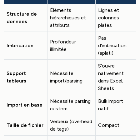
Éléments
Lignes et
Structure de
hiérarchiques et
colonnes
données
attributs
plates
Pas
Profondeur
Imbrication
d'imbrication
illimitée
(aplati)
S'ouvre
Support
Nécessite
nativement
tableurs
import/parsing
dans Excel,
Sheets
Nécessite parsing
Bulk import
Import en base
custom
natif
Verbeux (overhead
Taille de fichier
Compact
de tags)