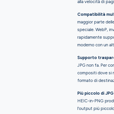
alla velocità di pa
Compatibilità mul
maggior parte dell
speciale. WebP, in
rapidamente suppo
moderno con un alt
Supporto traspare
JPG non fa. Per co
compositi dove si 
formato di destinaz
Più piccolo di JPG
HEIC-in-PNG produc
l'output più piccol