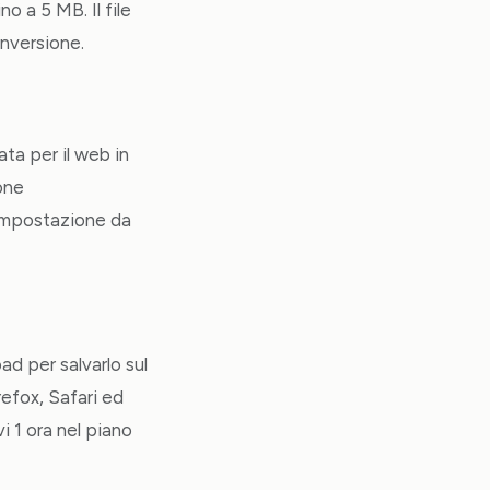
o a 5 MB. Il file
nversione.
ta per il web in
one
 impostazione da
ad per salvarlo sul
efox, Safari ed
i 1 ora nel piano