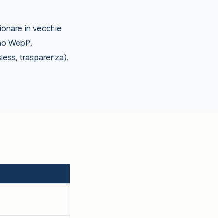
ionare in vecchie
ano WebP,
sless, trasparenza).