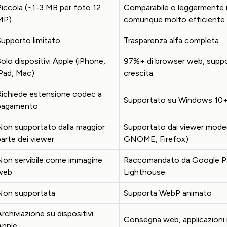
Piccola (~1-3 MB per foto 12
Comparabile o leggermente 
MP)
comunque molto efficiente
Supporto limitato
Trasparenza alfa completa
olo dispositivi Apple (iPhone,
97%+ di browser web, suppo
iPad, Mac)
crescita
Richiede estensione codec a
Supportato su Windows 10+
pagamento
Non supportato dalla maggior
Supportato dai viewer moder
parte dei viewer
GNOME, Firefox)
Non servibile come immagine
Raccomandato da Google P
web
Lighthouse
Non supportata
Supporta WebP animato
rchiviazione su dispositivi
Consegna web, applicazion
Apple