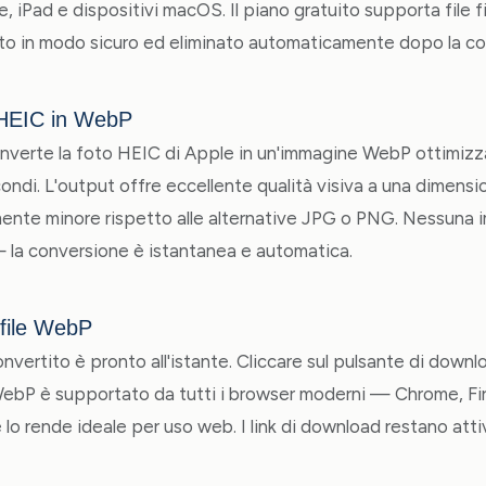
e, iPad e dispositivi macOS. Il piano gratuito supporta file fin
to in modo sicuro ed eliminato automaticamente dopo la co
 HEIC in WebP
verte la foto HEIC di Apple in un'immagine WebP ottimizza
ondi. L'output offre eccellente qualità visiva a una dimensi
mente minore rispetto alle alternative JPG o PNG. Nessuna
 la conversione è istantanea e automatica.
 file WebP
onvertito è pronto all'istante. Cliccare sul pulsante di downlo
WebP è supportato da tutti i browser moderni — Chrome, Fir
lo rende ideale per uso web. I link di download restano attiv