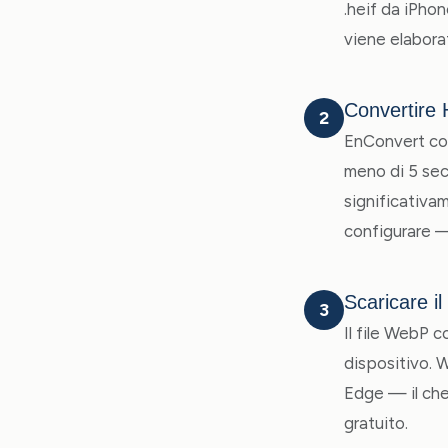
.heif da iPhon
viene elabora
Convertire
2
EnConvert con
meno di 5 sec
significativa
configurare —
Scaricare il
3
Il file WebP c
dispositivo. 
Edge — il che 
gratuito.