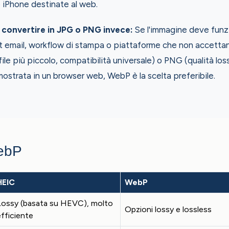
o iPhone destinate al web.
convertire in JPG o PNG invece:
Se l'immagine deve funz
t email, workflow di stampa o piattaforme che non accett
file più piccolo, compatibilità universale) o PNG (qualità los
mostrata in un browser web, WebP è la scelta preferibile.
ebP
HEIC
WebP
Lossy (basata su HEVC), molto
Opzioni lossy e lossless
efficiente