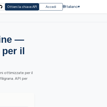
🌐
Italiano
▾
Ottieni la chiave API
Accedi
ine —
 per il
 ottimizzate per il
iligrana. API per