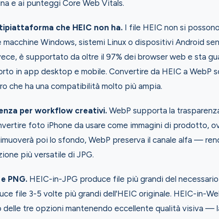
gina e ai punteggi Core Web Vitals.
tipiattaforma che HEIC non ha.
I file HEIC non si possono 
e macchine Windows, sistemi Linux o dispositivi Android se
vece, è supportato da oltre il 97% dei browser web e sta 
rto in app desktop e mobile. Convertire da HEIC a WebP 
ro che ha una compatibilità molto più ampia.
nza per workflow creativi.
WebP supporta la trasparenza
nvertire foto iPhone da usare come immagini di prodotto, ov
rimuoverà poi lo sfondo, WebP preserva il canale alfa — re
ione più versatile di JPG.
 e PNG.
HEIC-in-JPG produce file più grandi del necessario 
e file 3-5 volte più grandi dell'HEIC originale. HEIC-in-
o delle tre opzioni mantenendo eccellente qualità visiva — 