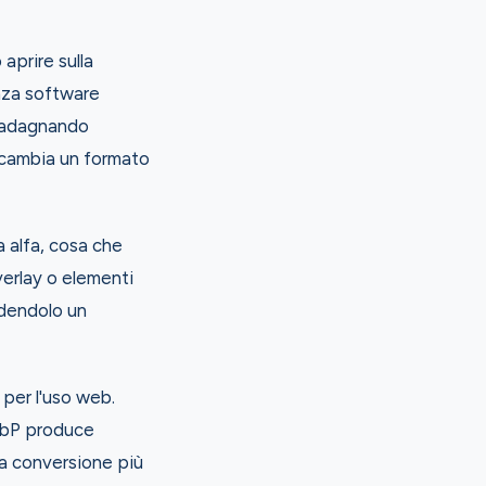
aprire sulla
nza software
guadagnando
scambia un formato
 alfa, cosa che
erlay o elementi
ndendolo un
per l'uso web.
WebP produce
la conversione più