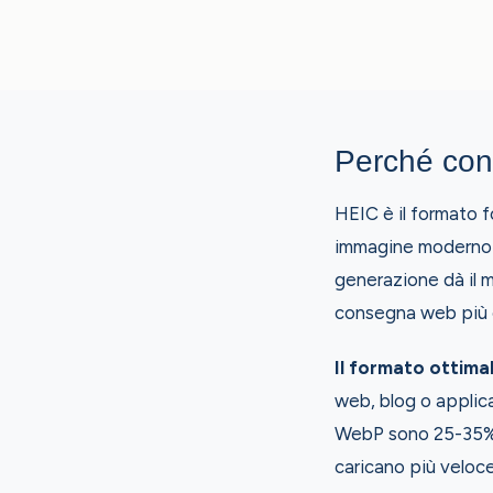
Perché con
HEIC è il formato f
immagine moderno d
generazione dà il m
consegna web più e
Il formato ottima
web, blog o applica
WebP sono 25-35% pi
caricano più veloce