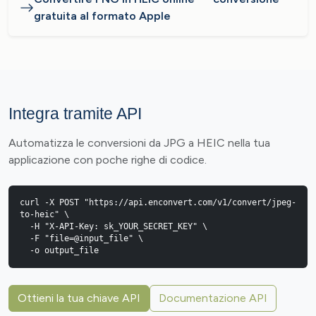
gratuita al formato Apple
Integra tramite API
Automatizza le conversioni da JPG a HEIC nella tua
applicazione con poche righe di codice.
curl -X POST "https://api.enconvert.com/v1/convert/jpeg-
to-heic" \

  -H "X-API-Key: sk_YOUR_SECRET_KEY" \

  -F "file=@input_file" \

  -o output_file
Ottieni la tua chiave API
Documentazione API