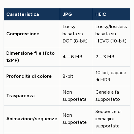
Caratteristica
JPG
HEIC
Lossy
Lossy/lossless
Compressione
basata su
basata su
DCT (8-bit)
HEVC (10-bit)
Dimensione file (foto
4 – 6 MB
2 – 3 MB
12MP)
10-bit, capace
Profondità di colore
8-bit
di HDR
Non
Canale alfa
Trasparenza
supportata
supportato
Sequenze di
Non
Animazione/sequenze
immagini
supportate
supportate