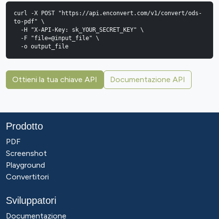
curl -X POST "https://api.enconvert.com/v1/convert/ods-
to-pdf" \

  -H "X-API-Key: sk_YOUR_SECRET_KEY" \

  -F "file=@input_file" \

  -o output_file
Ottieni la tua chiave API
Documentazione API
Prodotto
PDF
Screenshot
Playground
Convertitori
Sviluppatori
Documentazione