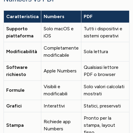
Caratteristica
Numbers
PDF
Supporto
Solo macOS e
Tutti i dispositivi e
piattaforma
iOS
sistemi operativi
Completamente
Modificabilità
Sola lettura
modificabile
Software
Qualsiasi lettore
Apple Numbers
richiesto
PDF o browser
Visibili e
Solo valori calcolati
Formule
modificabili
mostrati
Grafici
Interattivi
Statici, preservati
Pronto per la
Richiede app
Stampa
stampa, layout
Numbers
fisso