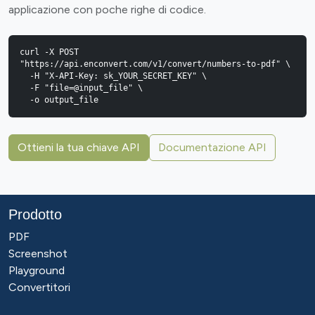
applicazione con poche righe di codice.
curl -X POST 
"https://api.enconvert.com/v1/convert/numbers-to-pdf" \

  -H "X-API-Key: sk_YOUR_SECRET_KEY" \

  -F "file=@input_file" \

  -o output_file
Ottieni la tua chiave API
Documentazione API
Prodotto
PDF
Screenshot
Playground
Convertitori