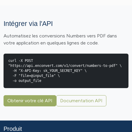
Intégrer via l'API
Automatisez les conversions Numbers vers PDF dans
votre application en quelques lignes de code.
curl -X POST 
"https://api.enconvert.com/v1/convert/numbers-to-pdf" \

  -H "X-API-Key: sk_YOUR_SECRET_KEY" \

  -F "file=@input_file" \

  -o output_file
Obtenir votre clé API
Documentation API
Produit