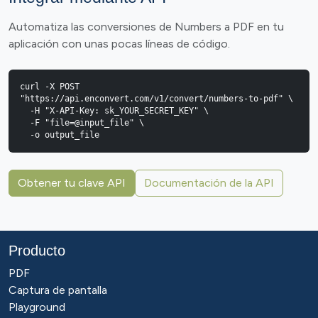
Automatiza las conversiones de Numbers a PDF en tu
aplicación con unas pocas líneas de código.
curl -X POST 
"https://api.enconvert.com/v1/convert/numbers-to-pdf" \

  -H "X-API-Key: sk_YOUR_SECRET_KEY" \

  -F "file=@input_file" \

  -o output_file
Obtener tu clave API
Documentación de la API
Producto
PDF
Captura de pantalla
Playground