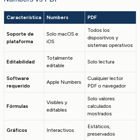
Característica
Numbers
PDF
Todos los
Soporte de
Solo macOS e
dispositivos y
plataforma
iOS
sistemas operativos
Totalmente
Editabilidad
Solo lectura
editable
Software
Cualquier lector
Apple Numbers
requerido
PDF o navegador
Solo valores
Visibles y
Fórmulas
calculados
editables
mostrados
Estáticos,
Gráficos
Interactivos
preservados