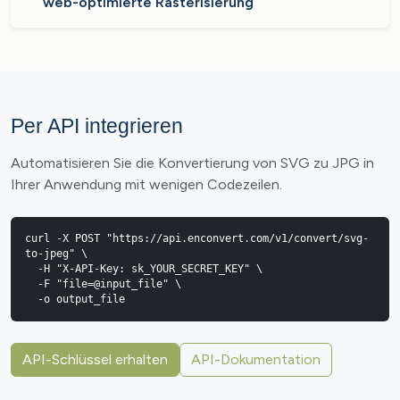
web-optimierte Rasterisierung
Per API integrieren
Automatisieren Sie die Konvertierung von SVG zu JPG in
Ihrer Anwendung mit wenigen Codezeilen.
curl -X POST "https://api.enconvert.com/v1/convert/svg-
to-jpeg" \

  -H "X-API-Key: sk_YOUR_SECRET_KEY" \

  -F "file=@input_file" \

  -o output_file
API-Schlüssel erhalten
API-Dokumentation