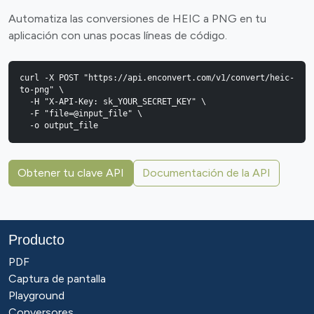
Automatiza las conversiones de HEIC a PNG en tu
aplicación con unas pocas líneas de código.
curl -X POST "https://api.enconvert.com/v1/convert/heic-
to-png" \

  -H "X-API-Key: sk_YOUR_SECRET_KEY" \

  -F "file=@input_file" \

  -o output_file
Obtener tu clave API
Documentación de la API
Producto
PDF
Captura de pantalla
Playground
Conversores