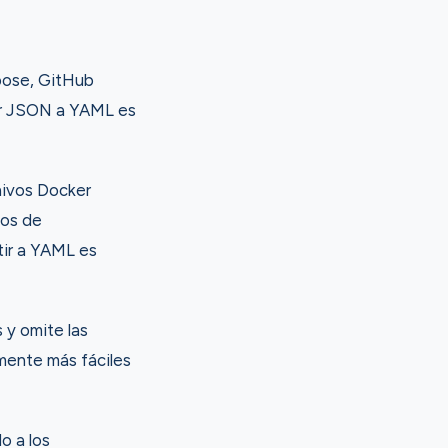
pose, GitHub
tir JSON a YAML es
hivos Docker
tos de
tir a YAML es
 y omite las
amente más fáciles
o a los