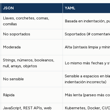
JSON
YAML
Llaves, corchetes, comas,
Basada en indentación, p
comillas
No soportados
Soportados (# comentari
Moderada
Alta (sintaxis limpia y mín
Strings, números, booleanos,
Lo mismo más fechas y str
null, arrays, objetos
Sensible a espacios en bl
No sensible
indentación incorrecta)
Rápida
Más lenta (parseo más c
JavaScript, REST APIs, web
Kubernetes, Docker, CI/C