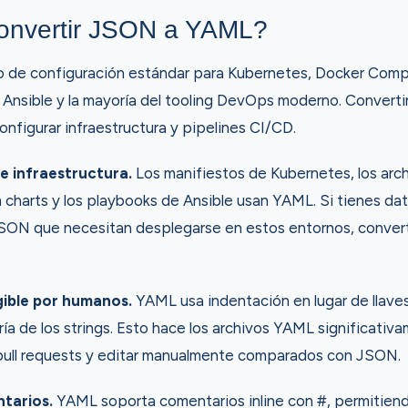
onvertir JSON a YAML?
o de configuración estándar para Kubernetes, Docker Com
, Ansible y la mayoría del tooling DevOps moderno. Conver
nfigurar infraestructura y pipelines CI/CD.
e infraestructura.
Los manifiestos de Kubernetes, los arc
charts y los playbooks de Ansible usan YAML. Si tienes da
JSON que necesitan desplegarse en estos entornos, conver
gible por humanos.
YAML usa indentación en lugar de llaves
ría de los strings. Esto hace los archivos YAML significativ
n pull requests y editar manualmente comparados con JSON.
tarios.
YAML soporta comentarios inline con #, permitiend