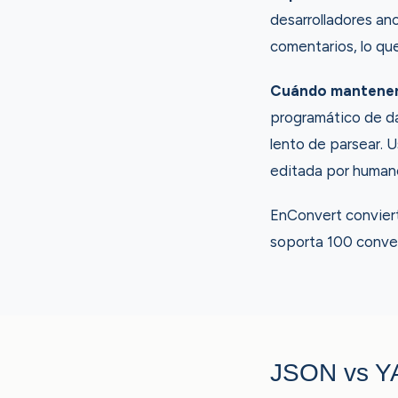
desarrolladores an
comentarios, lo que
Cuándo mantener
programático de da
lento de parsear.
editada por human
EnConvert conviert
soporta 100 convers
JSON vs 