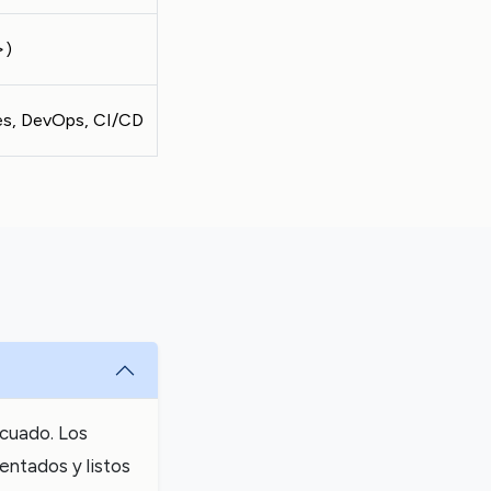
>)
es, DevOps, CI/CD
ecuado. Los
entados y listos