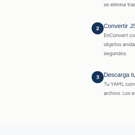
se elimina tra
Convertir 
2
EnConvert co
objetos anida
segundos.
Descarga t
3
Tu YAML conve
archivo. Los 