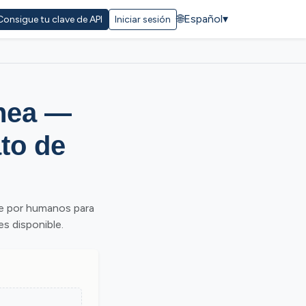
🌐
Español
▾
Consigue tu clave de API
Iniciar sesión
ínea —
to de
e por humanos para
es disponible.