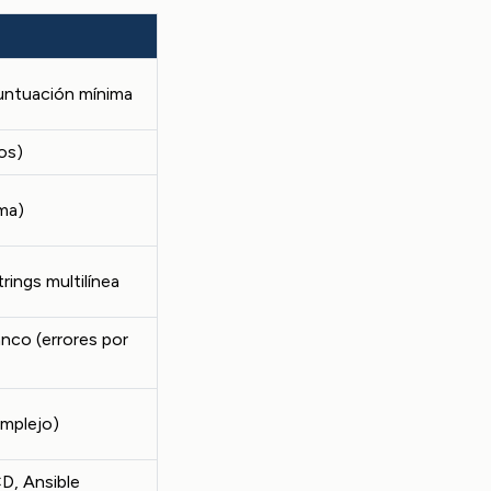
untuación mínima
os)
ima)
ings multilínea
anco (errores por
omplejo)
D, Ansible