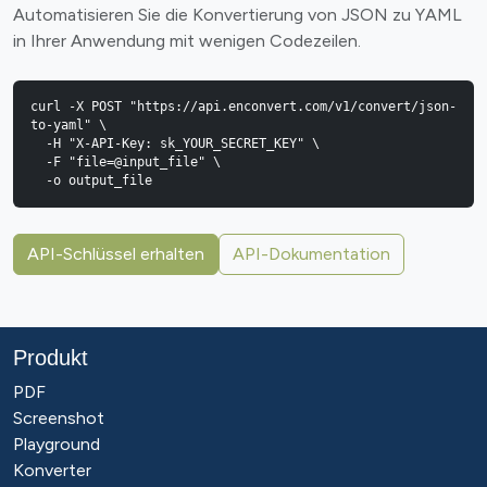
Automatisieren Sie die Konvertierung von JSON zu YAML
in Ihrer Anwendung mit wenigen Codezeilen.
curl -X POST "https://api.enconvert.com/v1/convert/json-
to-yaml" \

  -H "X-API-Key: sk_YOUR_SECRET_KEY" \

  -F "file=@input_file" \

  -o output_file
API-Schlüssel erhalten
API-Dokumentation
Produkt
PDF
Screenshot
Playground
Konverter