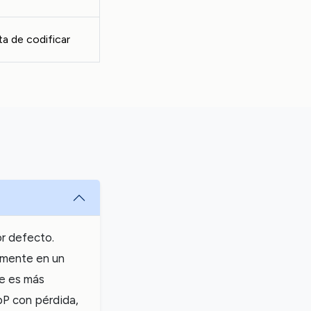
a de codificar
r defecto.
emente en un
ue es más
P con pérdida,