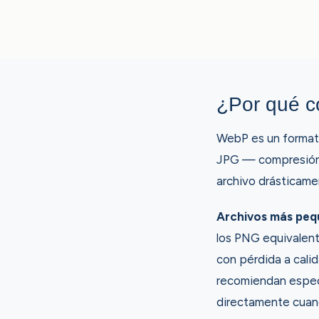
¿Por qué c
WebP es un format
JPG — compresión 
archivo drásticam
Archivos más peq
los PNG equivalen
con pérdida a cali
recomiendan espec
directamente cuand