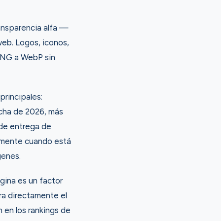
ansparencia alfa —
eb. Logos, iconos,
PNG a WebP sin
rincipales:
echa de 2026, más
de entrega de
amente cuando está
genes.
gina es un factor
ra directamente el
 en los rankings de