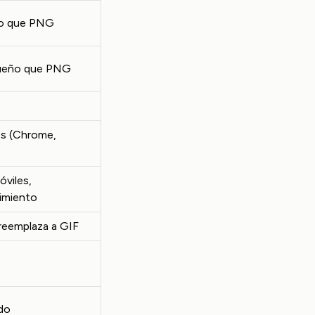
o que PNG
ueño que PNG
s (Chrome,
viles,
dimiento
reemplaza a GIF
do