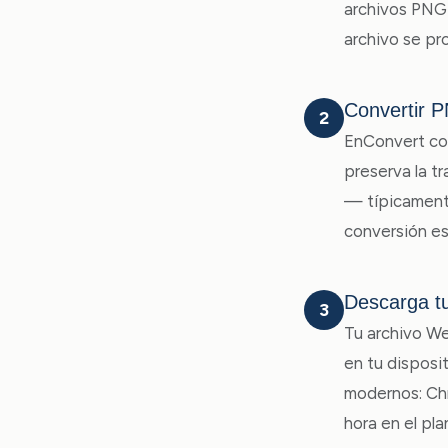
archivos PNG 
archivo se pr
Convertir 
2
EnConvert co
preserva la t
— típicamente
conversión es
Descarga t
3
Tu archivo We
en tu disposi
modernos: Chr
hora en el pla