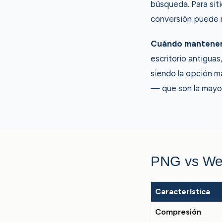
búsqueda. Para sit
conversión puede m
Cuándo mantener
escritorio antigua
siendo la opción m
— que son la mayor
PNG vs W
Característica
Compresión