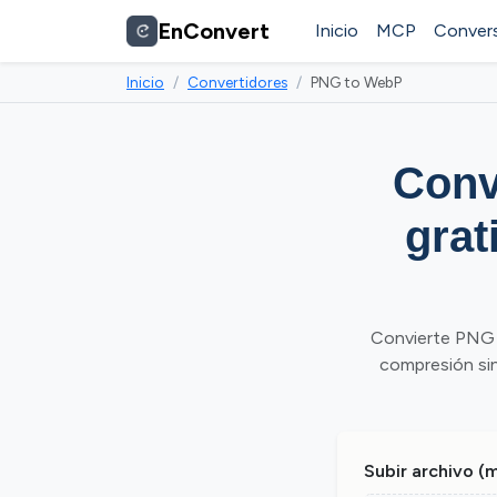
EnConvert
Inicio
MCP
Convers
Inicio
Convertidores
PNG to WebP
Conv
grat
Convierte PNG 
compresión sin
Subir archivo (