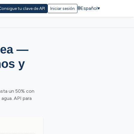
🌐
Español
▾
Consigue tu clave de API
Iniciar sesión
nea —
ños y
asta un 50% con
 agua. API para